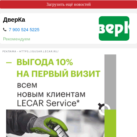
Загрузить ещё новостей
ДверКа
7 900 524 5225
Рекомендуем
РЕКЛАМА • HTTPS://GUSAR.LECAR.RU/