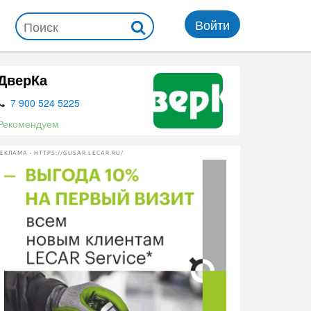
Войти
ДверКа
7 900 524 5225
Рекомендуем
ЕКЛАМА • HTTPS://GUSAR.LECAR.RU/