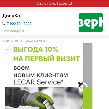
Загрузить ещё новостей
ДверКа
7 900 524 5225
Рекомендуем
РЕКЛАМА • HTTPS://GUSAR.LECAR.RU/