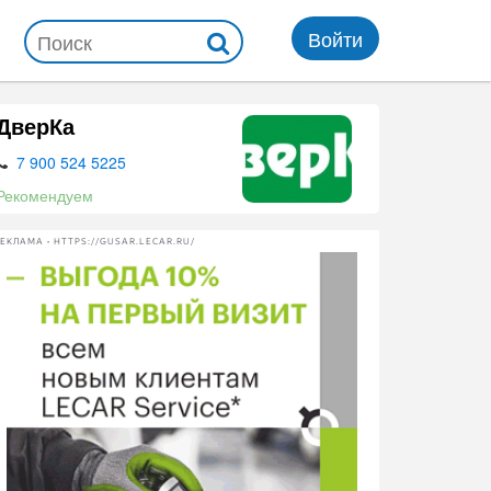
Войти
ДверКа
7 900 524 5225
Рекомендуем
ЕКЛАМА • HTTPS://GUSAR.LECAR.RU/